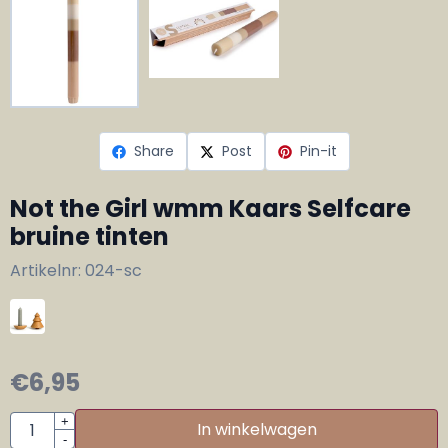
Share
Post
Pin-it
Not the Girl wmm Kaars Selfcare
bruine tinten
Artikelnr:
024-sc
€
6,95
Aantal
+
In winkelwagen
-