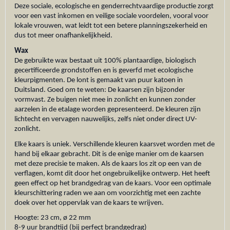
Deze sociale, ecologische en genderrechtvaardige productie zorgt
voor een vast inkomen en veilige sociale voordelen, vooral voor
lokale vrouwen, wat leidt tot een betere planningszekerheid en
dus tot meer onafhankelijkheid.
Wax
De gebruikte wax bestaat uit 100% plantaardige, biologisch
gecertificeerde grondstoffen en is geverfd met ecologische
kleurpigmenten. De lont is gemaakt van puur katoen in
Duitsland. Goed om te weten: De kaarsen zijn bijzonder
vormvast. Ze buigen niet mee in zonlicht en kunnen zonder
aarzelen in de etalage worden gepresenteerd. De kleuren zijn
lichtecht en vervagen nauwelijks, zelfs niet onder direct UV-
zonlicht.
Elke kaars is uniek. Verschillende kleuren kaarsvet worden met de
hand bij elkaar gebracht. Dit is de enige manier om de kaarsen
met deze precisie te maken. Als de kaars los zit op een van de
verflagen, komt dit door het ongebruikelijke ontwerp. Het heeft
geen effect op het brandgedrag van de kaars. Voor een optimale
kleurschittering raden we aan om voorzichtig met een zachte
doek over het oppervlak van de kaars te wrijven.
Hoogte: 23 cm, ø 22 mm
8-9 uur brandtijd (bij perfect brandgedrag)