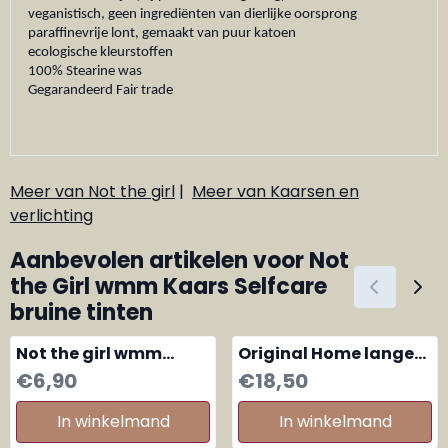
veganistisch, geen ingrediënten van dierlijke oorsprong
paraffinevrije lont, gemaakt van puur katoen
ecologische kleurstoffen
100% Stearine was
Gegarandeerd Fair trade
Meer van Not the girl
|
Meer van Kaarsen en
verlichting
Aanbevolen artikelen voor
Not
the Girl wmm Kaars Selfcare
bruine tinten
Not the girl wmm
Original Home lange
kaars Vuurtoren
diagonaal gelaagde
Prijs: 6,90
Prijs: 18,50
€6,90
€18,50
kaarsen Limestone,
set van 3
In winkelmand
In winkelmand