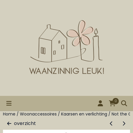
Cookievoorkeuren zijn beschikbaar. Kies instellingen of st
0
Home
/
Woonaccessoires
/
Kaarsen en verlichting
/
Not the Gi
overzicht