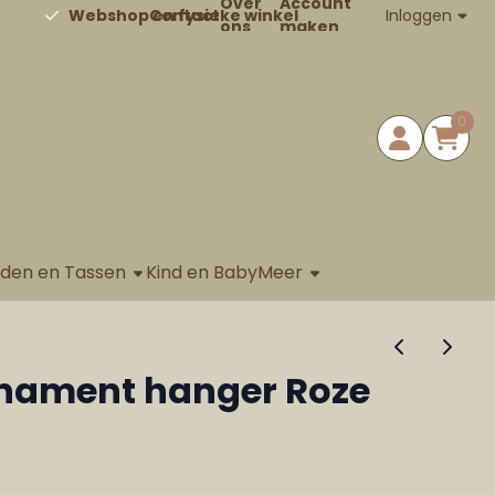
Over
Account
Contact
Inloggen
Webshop en fysieke winkel
ons
maken
0
aden en Tassen
Kind en Baby
Meer
rnament hanger Roze