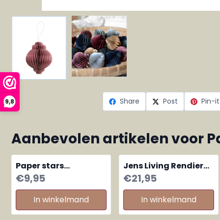
Share
Post
Pin-it
9,8
Aanbevolen artikelen voor
P
Paper stars
Jens Living Rendier
Cranberry Red, set
led lampjes draad
Prijs: 9,95
Prijs: 21,95
€9,95
€21,95
van 2 kerststerren
zwart small
In winkelmand
In winkelmand