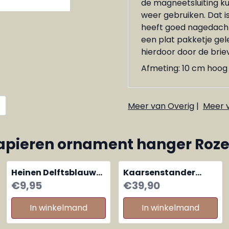
de magneetsluiting ku
weer gebruiken. Dat i
heeft goed nagedacht
een plat pakketje gel
hierdoor door de brie
Afmeting: 10 cm hoog
Meer van Overig
|
Meer 
apieren ornament hanger Roz
Heinen Delftsblauw
Kaarsenstander
hanger Kariboe
eikenhouten boom
Prijs: 9,95
Prijs: 39,90
€9,95
€39,90
rendier
Oh!
In winkelmand
In winkelmand