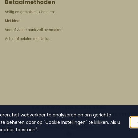
Betaalmethoden
Veilig en gemakkelijk betalen:
Met Ideal
Vooraf via de bank zelf overmaken
Achteraf betalen met factuur
KvK: 57116873 - Btw: NL001391816B18
winkel Blokhuisplein 40, 8911 LJ, Leeuwarden, telefoonnummer 
seren, het webverkeer te analyseren en om gerichte
Copyright by: Waanzinnig Leuk!
2026
e beheren door op "Cookie instellingen" te klikken. Als u
Powered by Shoptrader.nl
cookies toestaan".