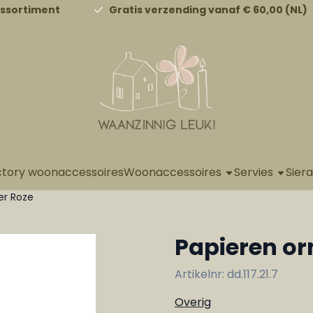
a alle cookies toe.
assortiment
Gratis verzending vanaf € 60,00 (NL)
ctory woonaccessoires
Woonaccessoires
Servies
Sier
er Roze
Papieren o
Artikelnr:
dd.117.21.7
Overig