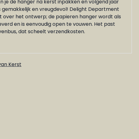
n je de hanger na kerst inpakken en volgend jaar
s gemakkelijk en vreugdevol! Delight Department
 over het ontwerp; de papieren hanger wordt als
everd en is eenvoudig open te vouwen. Het past
venbus, dat scheelt verzendkosten.
van Kerst
e