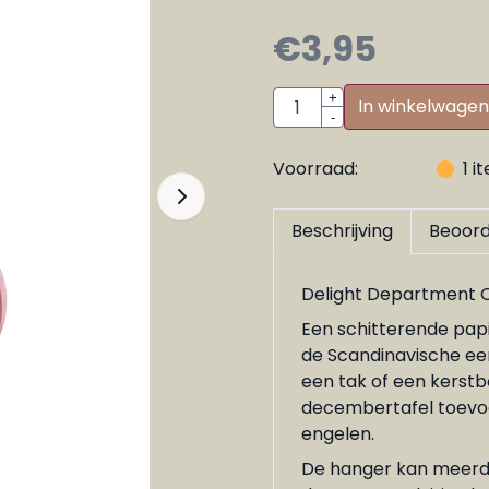
€
3,95
Aantal
+
In winkelwagen
-
Voorraad:
1
i
Beschrijving
Beoord
Delight Department O
Een schitterende pap
de Scandinavische een
een tak of een kerstb
decembertafel toevoe
engelen.
De hanger kan meerde