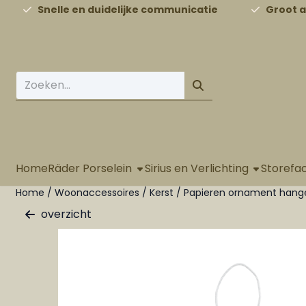
Cookievoorkeuren zijn beschikbaar. Kies instellingen of st
Snelle en duidelijke communicatie
Groot 
Zoeken
Home
Räder Porselein
Sirius en Verlichting
Storefa
Home
/
Woonaccessoires
/
Kerst
/
Papieren ornament hang
overzicht