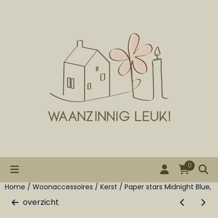
Cookievoorkeuren zijn beschikbaar. Kies instellingen of st
0
Home
/
Woonaccessoires
/
Kerst
/
Paper stars Midnight Blue, s
overzicht