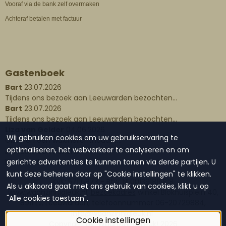
Vooraf via de bank zelf overmaken
Achteraf betalen met factuur
Gastenboek
Bart
23.07.2026
Tijdens ons bezoek aan Leeuwarden bezochten...
Bart
23.07.2026
Tijdens ons bezoek aan Leeuwarden bezochten...
Liza van Gelder
04.06.2026
Wij gebruiken cookies om uw gebruikservaring te
Gisteren een waxinelichthouder...
optimaliseren, het webverkeer te analyseren en om
Plaats een bericht
gerichte advertenties te kunnen tonen via derde partijen. U
Lees alle berichten
kunt deze beheren door op "Cookie instellingen" te klikken.
KvK: 57116873 - Btw: NL001391816B18
Als u akkoord gaat met ons gebruik van cookies, klikt u op
www.waanzinnigleuk.nl,
bezoekadres
winkel Blokhuisplein 40,
"Alle cookies toestaan".
8911 LJ, Leeuwarden, telefoonnummer 06-20729884,
info@waanzinnigleuk.nl
Cookie instellingen
Copyright by: Waanzinnig Leuk!
2026