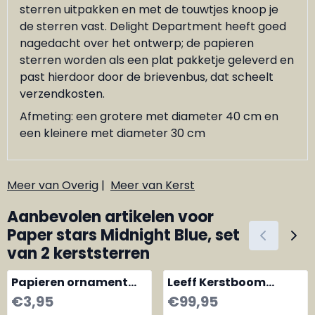
sterren uitpakken en met de touwtjes knoop je
de sterren vast. Delight Department heeft goed
nagedacht over het ontwerp; de papieren
sterren worden als een plat pakketje geleverd en
past hierdoor door de brievenbus, dat scheelt
verzendkosten.
Afmeting: een grotere met diameter 40 cm en
een kleinere met diameter 30 cm
Meer van Overig
|
Meer van Kerst
Aanbevolen artikelen voor
Paper stars Midnight Blue, set
van 2 kerststerren
Papieren ornament
Leeff Kerstboom
hanger Roze
metaal grijs medium
Prijs: 3,95
Prijs: 99,95
€3,95
€99,95