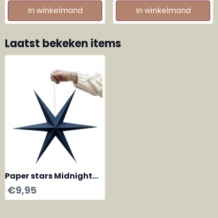
In winkelmand
In winkelmand
Laatst bekeken items
Paper stars Midnight
Blue, set van 2
€
9,95
kerststerren