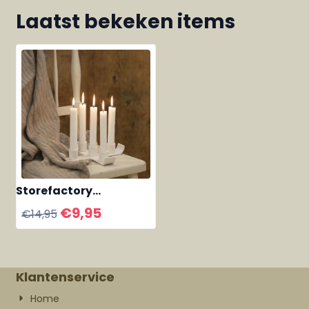
Laatst bekeken items
Storefactory
kaarsenstander Nye
€
9,95
€
14,95
voor 5 kaarsen
Klantenservice
Home