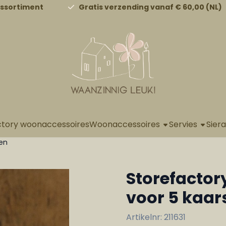
a alle cookies toe.
assortiment
Gratis verzending vanaf € 60,00 (NL)
ctory woonaccessoires
Woonaccessoires
Servies
Sier
sen
Storefactor
voor 5 kaar
Artikelnr:
211631