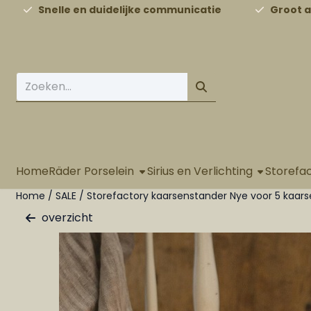
Cookievoorkeuren zijn beschikbaar. Kies instellingen of st
Snelle en duidelijke communicatie
Groot 
Zoeken
Home
Räder Porselein
Sirius en Verlichting
Storefa
Home
/
SALE
/
Storefactory kaarsenstander Nye voor 5 kaar
overzicht