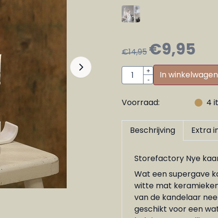
€
9,95
€
14,95
Aantal
+
In winkelwagen
-
Voorraad:
4
i
Beschrijving
Extra 
Storefactory Nye kaar
Wat een supergave kan
witte mat keramieken
van de kandelaar neemt
geschikt voor een wat k