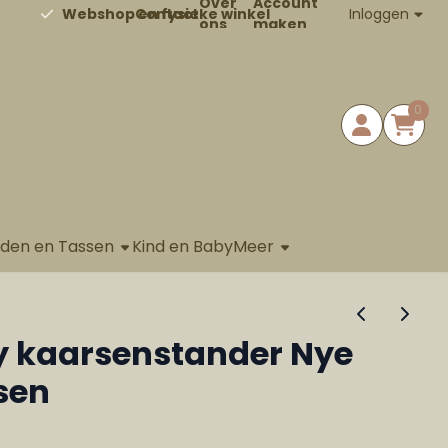
Over
Account
Contact
Inloggen
Webshop en fysieke winkel
ons
maken
0
aden en Tassen
Kind en Baby
Meer
y kaarsenstander Nye
sen