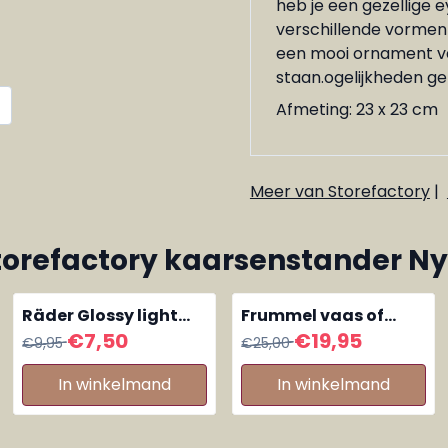
heb je een gezellige e
verschillende vormen
een mooi ornament van
staan.ogelijkheden g
Afmeting: 23 x 23 cm
Meer van Storefactory
|
torefactory kaarsenstander Ny
Räder Glossy light
Frummel vaas of
Lettering large
waterkan porselein,
Van 9,95 voor 7,50
Van 25,00 voor 19,95
€7,50
€19,95
€9,95
€25,00
handgemaakt
In winkelmand
In winkelmand