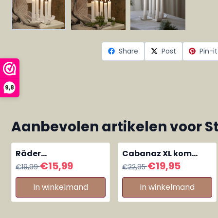
Share
Post
Pin-it
9,8
Aanbevolen artikelen voor
S
Räder
Cabanaz XL kom
kaarsenstander ster
laag Geel
Van 19,99 voor 15,99
Van 22,95 voor 19,95
€15,99
€19,95
€19,99
€22,95
Shine wit-goud
In winkelmand
In winkelmand