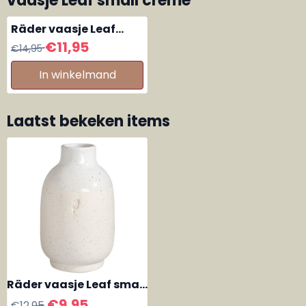
vaasje Leaf small creme
Räder vaasje Leaf
large creme
Van 14,95 voor 11,95
€11,95
€14,95
In winkelmand
Laatst bekeken items
Räder vaasje Leaf small
creme
€
9,95
€
12,95