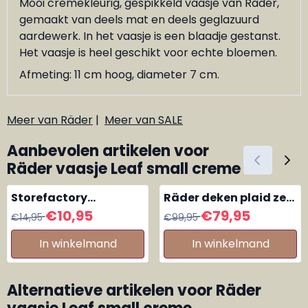
Mooi cremekleurig, gespikkeld vaasje van Räder,
gemaakt van deels mat en deels geglazuurd
aardewerk. In het vaasje is een blaadje gestanst.
Het vaasje is heel geschikt voor echte bloemen.
Afmeting: 11 cm hoog, diameter 7 cm.
Meer van Räder
|
Meer van SALE
Aanbevolen artikelen voor
Räder vaasje Leaf small creme
Storefactory
Räder deken plaid zee
kaarsenstander Huis
thema onder water
Van 14,95 voor 10,95
Van 99,95 voor 79,95
€10,95
€79,95
€14,95
€99,95
Ljusbyn
wereld zeegroen
In winkelmand
In winkelmand
Alternatieve artikelen voor
Räder