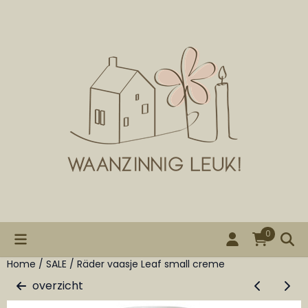
Cookievoorkeuren zijn beschikbaar. Kies instellingen of st
0
Home
/
SALE
/
Räder vaasje Leaf small creme
overzicht