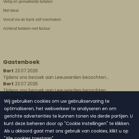
Veilig en gemakkelijk betalen:
Met Ideal
Vooraf via de bank zelf overmaken
Achteraf betalen met factuur
Gastenboek
Bart
23.07.2026
Tijdens ons bezoek aan Leeuwarden bezochten...
Bart
23.07.2026
Tijdens ons bezoek aan Leeuwarden bezochten...
Liza van Gelder
04.06.2026
Wij gebruiken cookies om uw gebruikservaring te
Gisteren een waxinelichthouder...
optimaliseren, het webverkeer te analyseren en om
Plaats een bericht
gerichte advertenties te kunnen tonen via derde partijen. U
Lees alle berichten
kunt deze beheren door op "Cookie instellingen" te klikken.
KvK: 57116873 - Btw: NL001391816B18
Als u akkoord gaat met ons gebruik van cookies, klikt u op
www.waanzinnigleuk.nl,
bezoekadres
winkel Blokhuisplein 40,
"Alle cookies toestaan".