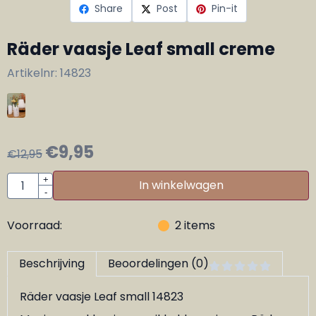
Share
Post
Pin-it
Räder vaasje Leaf small creme
Artikelnr:
14823
€
9,95
€
12,95
Aantal
+
In winkelwagen
-
Voorraad:
2
items
Beschrijving
Beoordelingen (0)
Räder vaasje Leaf small 14823