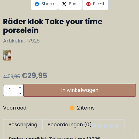
Share
Post
Pin-it
Räder klok Take your time
porselein
Artikelnr:
17926
€
29,95
€
59,95
Aantal
+
In winkelwagen
-
Voorraad:
2
items
Beschrijving
Beoordelingen (0)