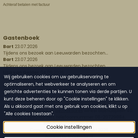
Achteraf betalen met factuur
Gastenboek
Bart
23.07.2026
Tijdens ons bezoek aan Leeuwarden bezochten...
Bart
23.07.2026
Tijdens ons bezoek aan Leeuwarden bezochten...
Liza van Gelder
04.06.2026
Wij gebruiken cookies om uw gebruikservaring te
Gisteren een waxinelichthouder...
optimaliseren, het webverkeer te analyseren en om
Plaats een bericht
gerichte advertenties te kunnen tonen via derde partijen. U
Lees alle berichten
kunt deze beheren door op "Cookie instellingen" te klikken.
KvK: 57116873 - Btw: NL001391816B18
Als u akkoord gaat met ons gebruik van cookies, klikt u op
www.waanzinnigleuk.nl,
bezoekadres
winkel Blokhuisplein 40,
"Alle cookies toestaan".
8911 LJ, Leeuwarden, telefoonnummer 06-20729884,
info@waanzinnigleuk.nl
Cookie instellingen
Copyright by: Waanzinnig Leuk!
2026
Powered by Shoptrader.nl