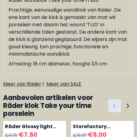
Räder wandklok Take your time 17926
Prachtige, eenvoudige wandklok van Räder. De
ene kant van de klok is gemaakt van mat wit
porselein met daarin het woord ‘TIJD’ in
verschillende talen gestanst. De andere kant van
de klok is glanzend geglazuurd. De wijzers zijn mat
goud kleurig. Een prachige, functionele en
minimalistische wandklok.
Afmeting: 18 cm diameter, hoogte 3,5 cm
Meer van Räder
|
Meer van SALE
Aanbevolen artikelen voor
Räder klok Take your time
porselein
Räder Glossy light
Storefactory
Lettering large
kaarsenstander
Van 9,95 voor 7,50
Van 18,95 voor 9,00
€7,50
€9,00
€9,95
€18,95