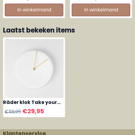
Skensta large glass
In winkelmand
In winkelmand
Laatst bekeken items
Räder klok Take your
time porselein
€
29,95
€
59,95
Klantenservice