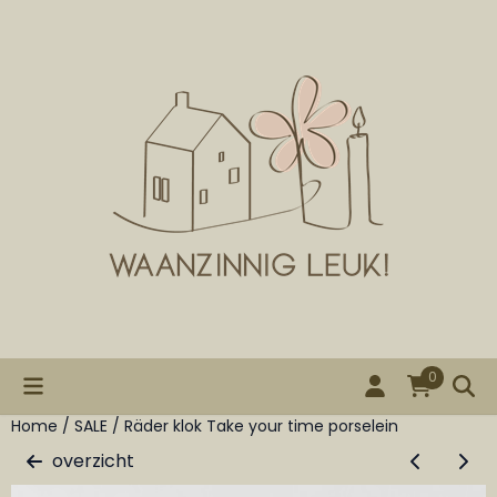
Cookievoorkeuren zijn beschikbaar. Kies instellingen of st
0
Home
/
SALE
/
Räder klok Take your time porselein
overzicht