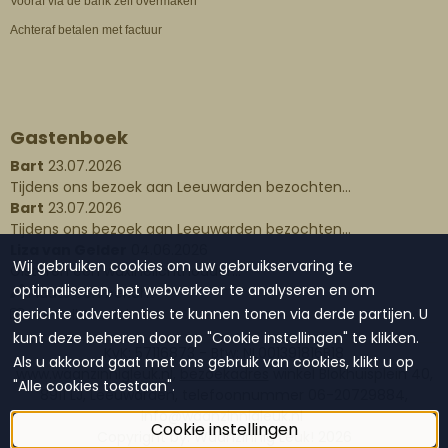
Vooraf via de bank zelf overmaken
Achteraf betalen met factuur
Gastenboek
Bart
23.07.2026
Tijdens ons bezoek aan Leeuwarden bezochten...
Bart
23.07.2026
Tijdens ons bezoek aan Leeuwarden bezochten...
Liza van Gelder
04.06.2026
Wij gebruiken cookies om uw gebruikservaring te
Gisteren een waxinelichthouder...
optimaliseren, het webverkeer te analyseren en om
Plaats een bericht
gerichte advertenties te kunnen tonen via derde partijen. U
Lees alle berichten
kunt deze beheren door op "Cookie instellingen" te klikken.
KvK: 57116873 - Btw: NL001391816B18
Als u akkoord gaat met ons gebruik van cookies, klikt u op
www.waanzinnigleuk.nl,
bezoekadres
winkel Blokhuisplein 40,
"Alle cookies toestaan".
8911 LJ, Leeuwarden, telefoonnummer 06-20729884,
info@waanzinnigleuk.nl
Cookie instellingen
Copyright by: Waanzinnig Leuk!
2026