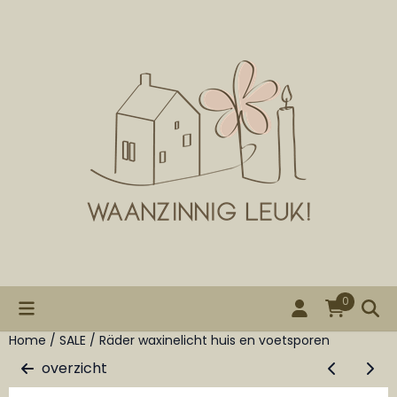
Cookievoorkeuren zijn beschikbaar. Kies instellingen of st
0
Home
/
SALE
/
Räder waxinelicht huis en voetsporen
overzicht