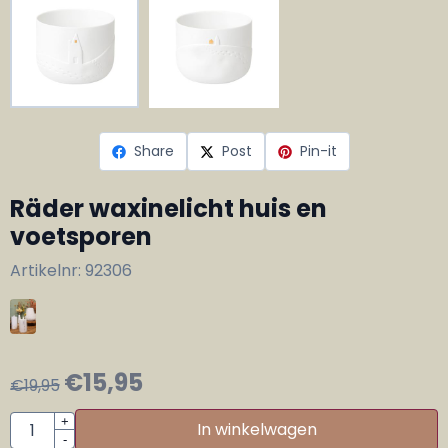
Share
Post
Pin-it
Räder waxinelicht huis en
voetsporen
Artikelnr:
92306
€
15,95
€
19,95
Aantal
+
In winkelwagen
-