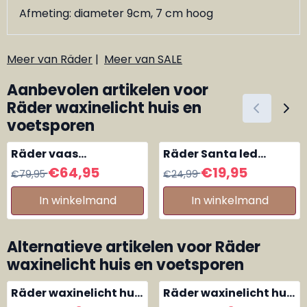
Afmeting: diameter 9cm, 7 cm hoog
Meer van Räder
|
Meer van SALE
Aanbevolen artikelen voor
Räder waxinelicht huis en
voetsporen
Räder vaas
Räder Santa led
Winterlandschap
lampje met gouden
Van 79,95 voor 64,95
Van 24,99 voor 19,95
€64,95
€19,95
€79,95
€24,99
muts
In winkelmand
In winkelmand
Alternatieve artikelen voor
Räder
waxinelicht huis en voetsporen
Räder waxinelicht huis
Räder waxinelicht huis
en sneeuwvlokjes
en sleesporen in de