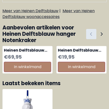
Meer van Heinen Delftsblauw
|
Meer van Heinen
Delftsblauw woonaccessoires
Aanbevolen artikelen voor
Heinen Delftsblauw hanger
Notenkraker
Heinen Delftsblauw
Heinen Delftsblauw
vaas Meisje met de
Kerstboom groot
Prijs: 69,95
Prijs: 19,95
€69,95
€19,95
Parel
In winkelmand
In winkelmand
Laatst bekeken items