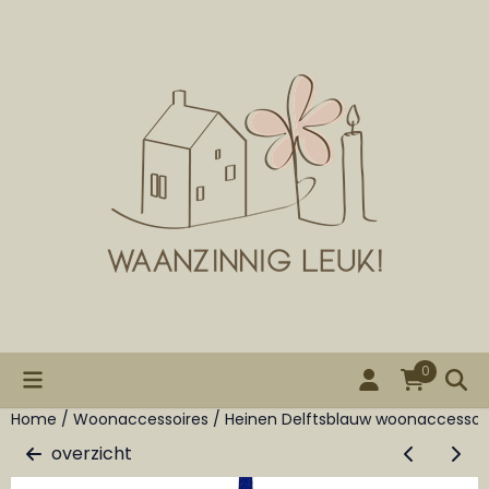
Cookievoorkeuren zijn beschikbaar. Kies instellingen of st
0
Home
/
Woonaccessoires
/
Heinen Delftsblauw woonaccessoi
overzicht