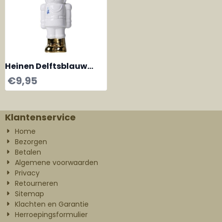
Heinen Delftsblauw
hanger Notenkraker
€
9,95
Klantenservice
Home
Bezorgen
Betalen
Algemene voorwaarden
Privacy
Retourneren
Sitemap
Klachten en Garantie
Herroepingsformulier