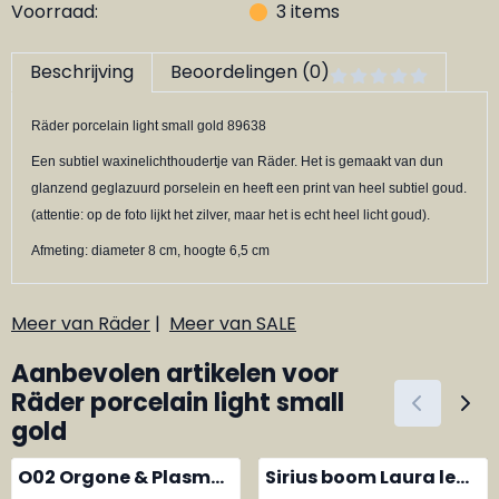
Voorraad:
3
items
Beschrijving
Beoordelingen (0)
Räder porcelain light small gold 89638
Een subtiel waxinelichthoudertje van Räder. Het is gemaakt van dun
glanzend geglazuurd porselein en heeft een print van heel subtiel goud.
(attentie: op de foto lijkt het zilver, maar het is echt heel licht goud).
Afmeting: diameter 8 cm, hoogte 6,5 cm
Meer van Räder
|
Meer van SALE
Aanbevolen artikelen voor
Räder porcelain light small
gold
O02 Orgone & Plasma
Sirius boom Laura led
Energy hanger Flower
kaars medium