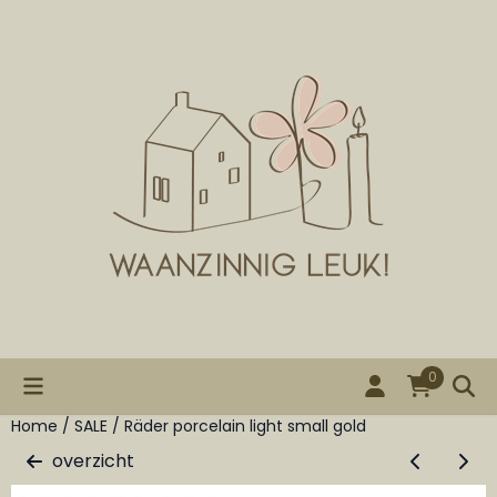
Cookievoorkeuren zijn beschikbaar. Kies instellingen of st
0
Home
/
SALE
/
Räder porcelain light small gold
overzicht