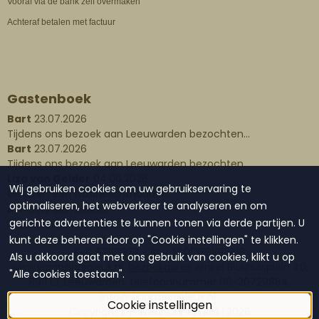
Vooraf via de bank zelf overmaken
Achteraf betalen met factuur
Gastenboek
Bart
23.07.2026
Tijdens ons bezoek aan Leeuwarden bezochten...
Bart
23.07.2026
Tijdens ons bezoek aan Leeuwarden bezochten...
Liza van Gelder
04.06.2026
Wij gebruiken cookies om uw gebruikservaring te
Gisteren een waxinelichthouder...
optimaliseren, het webverkeer te analyseren en om
Plaats een bericht
gerichte advertenties te kunnen tonen via derde partijen. U
Lees alle berichten
kunt deze beheren door op "Cookie instellingen" te klikken.
KvK: 57116873 - Btw: NL001391816B18
Als u akkoord gaat met ons gebruik van cookies, klikt u op
www.waanzinnigleuk.nl,
bezoekadres
winkel Blokhuisplein 40,
"Alle cookies toestaan".
8911 LJ, Leeuwarden, telefoonnummer 06-20729884,
info@waanzinnigleuk.nl
Cookie instellingen
Copyright by: Waanzinnig Leuk!
2026