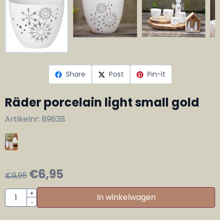
Share
Post
Pin-it
Räder porcelain light small gold
Artikelnr:
89638
€
6,95
€
9,95
Aantal
+
In winkelwagen
-