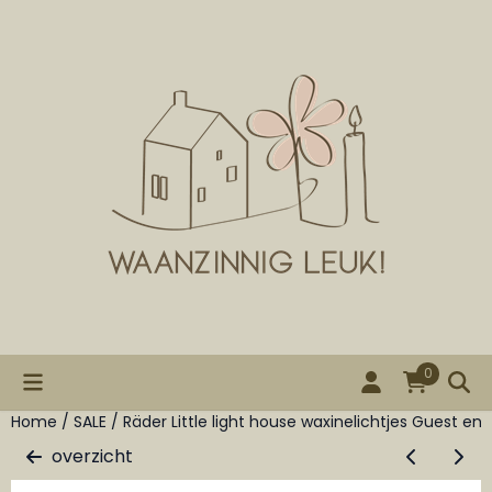
Cookievoorkeuren zijn beschikbaar. Kies instellingen of st
0
Home
/
SALE
/
Räder Little light house waxinelichtjes Guest en
overzicht