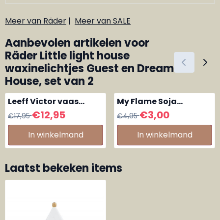
Meer van Räder
|
Meer van SALE
Aanbevolen artikelen voor
Räder Little light house
waxinelichtjes Guest en Dream
House, set van 2
Leeff Victor vaas
My Flame Soja
taupe small
geurkaars blikje
Van 17,95 voor 12,95
Van 4,95 voor 3,00
€12,95
€3,00
€17,95
€4,95
Always Better
Together - calming
In winkelmand
In winkelmand
lavender
Laatst bekeken items