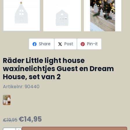
Share
Post
Pin-it
Räder Little light house
waxinelichtjes Guest en Dream
House, set van 2
Artikelnr:
90440
€
14,95
€
19,95