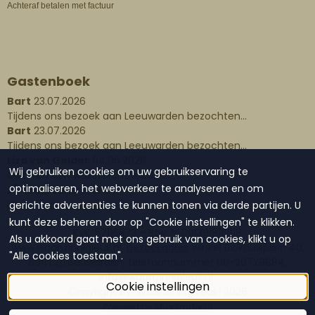
Achteraf betalen met factuur
Gastenboek
Bart
23.07.2026
Tijdens ons bezoek aan Leeuwarden bezochten...
Bart
23.07.2026
Tijdens ons bezoek aan Leeuwarden bezochten...
Liza van Gelder
04.06.2026
Wij gebruiken cookies om uw gebruikservaring te
Gisteren een waxinelichthouder...
optimaliseren, het webverkeer te analyseren en om
Plaats een bericht
gerichte advertenties te kunnen tonen via derde partijen. U
Lees alle berichten
kunt deze beheren door op "Cookie instellingen" te klikken.
KvK: 57116873 - Btw: NL001391816B18
Als u akkoord gaat met ons gebruik van cookies, klikt u op
www.waanzinnigleuk.nl,
bezoekadres
winkel Blokhuisplein 40,
"Alle cookies toestaan".
8911 LJ, Leeuwarden, telefoonnummer 06-20729884,
info@waanzinnigleuk.nl
Cookie instellingen
Copyright by: Waanzinnig Leuk!
2026
Powered by Shoptrader.nl