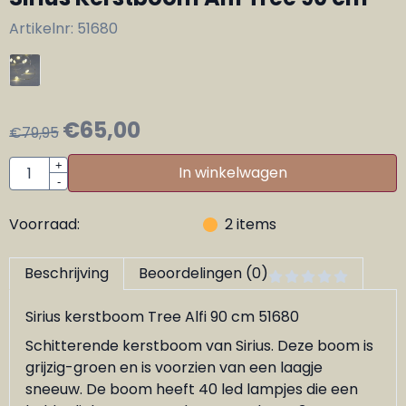
Artikelnr:
51680
€
65,00
€
79,95
Aantal
+
In winkelwagen
-
Voorraad:
2
items
Beschrijving
Beoordelingen (0)
Sirius kerstboom Tree Alfi 90 cm 51680
Schitterende kerstboom van Sirius. Deze boom is
grijzig-groen en is voorzien van een laagje
sneeuw. De boom heeft 40 led lampjes die een