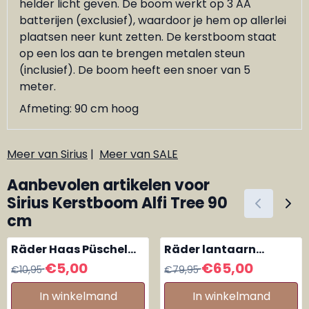
helder licht geven. De boom werkt op 3 AA
batterijen (exclusief), waardoor je hem op allerlei
plaatsen neer kunt zetten. De kerstboom staat
op een los aan te brengen metalen steun
(inclusief). De boom heeft een snoer van 5
meter.
Afmeting: 90 cm hoog
Meer van Sirius
|
Meer van SALE
Aanbevolen artikelen voor
Sirius Kerstboom Alfi Tree 90
cm
Räder Haas Püschel
Räder lantaarn
van stof, grijs met
windlicht glas Huisjes
Van 10,95 voor 5,00
Van 79,95 voor 65,00
€5,00
€65,00
€10,95
€79,95
witte stippen
In winkelmand
In winkelmand