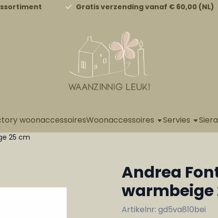
a alle cookies toe.
assortiment
Gratis verzending vanaf € 60,00 (NL)
ctory woonaccessoires
Woonaccessoires
Servies
Sier
ige 25 cm
Andrea Font
warmbeige 
Artikelnr:
gd5va810bei