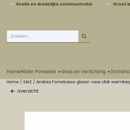
Cookievoorkeuren zijn beschikbaar. Kies instellingen of st
Snelle en duidelijke communicatie
Groot 
Zoeken
Home
Räder Porselein
Sirius en Verlichting
Storefa
Home
/
SALE
/
Andrea Fontebasso glazen vaas Ubik warmbe
overzicht