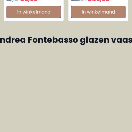
Forest Crip
In winkelmand
In winkelmand
ndrea Fontebasso glazen vaa