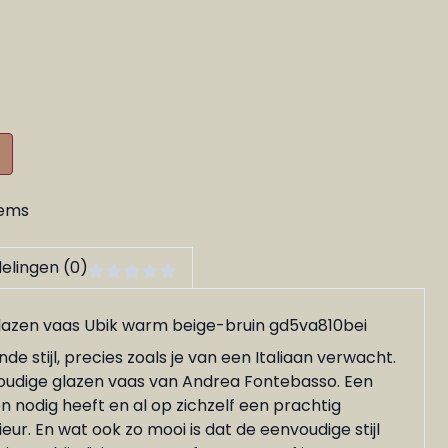
tems
elingen (0)
azen vaas Ubik warm beige-bruin gd5va810bei
de stijl, precies zoals je van een Italiaan verwacht.
oudige glazen vaas van Andrea Fontebasso. Een
 nodig heeft en al op zichzelf een prachtig
rieur. En wat ook zo mooi is dat de eenvoudige stijl