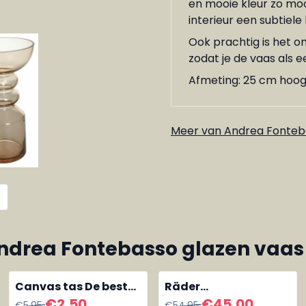
en mooie kleur zo moo
interieur een subtiele
Ook prachtig is het om
zodat je de vaas als e
Afmeting: 25 cm hoog
Meer van Andrea Fonteb
ndrea Fontebasso glazen vaas
Canvas tas De beste
Räder
meester
waxinelichthouder
Van 5,95 voor 2,50
Van 54,95 voor 45,00
€2,50
€45,00
€5,95
€54,95