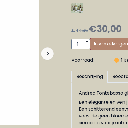
€
30,00
€
44,95
Aantal
+
In winkelwagen
-
Voorraad:
1
i
Beschrijving
Beoord
Andrea Fontebasso gl
Een elegante en verfijn
Een schitterend eenv
vaas die geen bloemen
sieraad is voor je inte