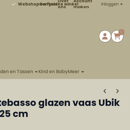
Over
Account
Contact
Inloggen
Webshop en fysieke winkel
ons
maken
0
aden en Tassen
Kind en Baby
Meer
ebasso glazen vaas Ubik
25 cm