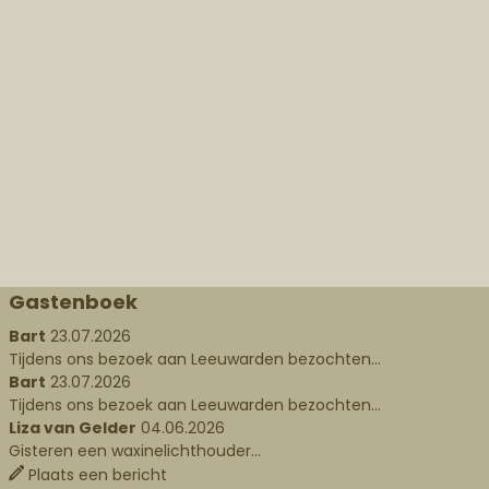
Gastenboek
Bart
23.07.2026
Tijdens ons bezoek aan Leeuwarden bezochten...
Bart
23.07.2026
Tijdens ons bezoek aan Leeuwarden bezochten...
Liza van Gelder
04.06.2026
Gisteren een waxinelichthouder...
Plaats een bericht