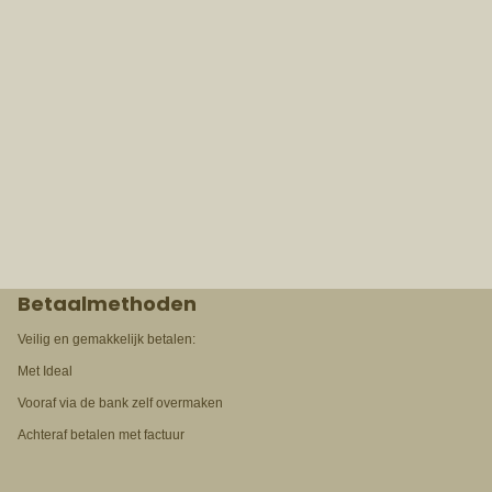
Betaalmethoden
Veilig en gemakkelijk betalen:
Met Ideal
Vooraf via de bank zelf overmaken
Achteraf betalen met factuur