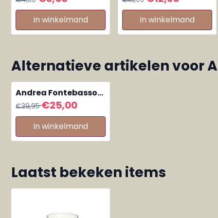
Dennen Groen
In winkelmand
In winkelmand
Alternatieve artikelen voor
A
Andrea Fontebasso
glazen vaas Code
Van 39,95 voor 25,00
€25,00
€39,95
Fume grijs 24 cm
In winkelmand
Laatst bekeken items