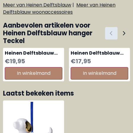
Meer van Heinen Delftsblauw
|
Meer van Heinen
Delftsblauw woonaccessoires
Aanbevolen artikelen voor
Heinen Delftsblauw hanger
Teckel
Heinen Delftsblauw
Heinen Delftsblauw
hanger eitjes, set van
Kerstboom medium
Prijs: 19,95
Prijs: 17,95
€19,95
€17,95
3
In winkelmand
In winkelmand
Laatst bekeken items