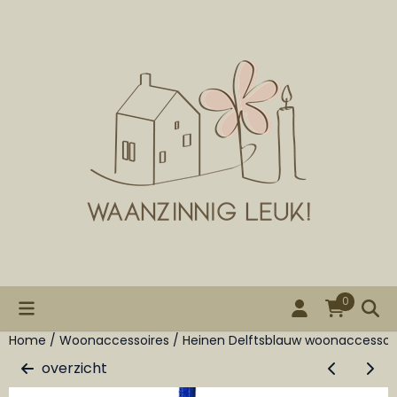
Cookievoorkeuren zijn beschikbaar. Kies instellingen of st
0
Home
/
Woonaccessoires
/
Heinen Delftsblauw woonaccessoi
overzicht