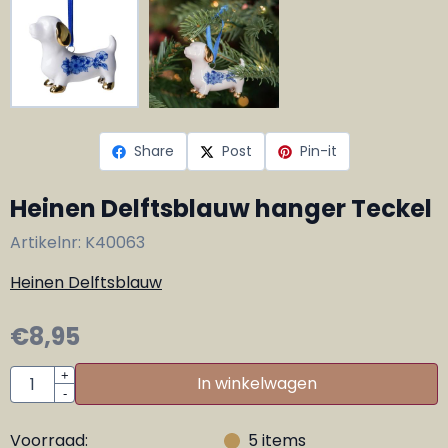
Share
Post
Pin-it
Heinen Delftsblauw hanger Teckel
Artikelnr:
K40063
Heinen Delftsblauw
€
8,95
Aantal
+
In winkelwagen
-
Voorraad:
5
items