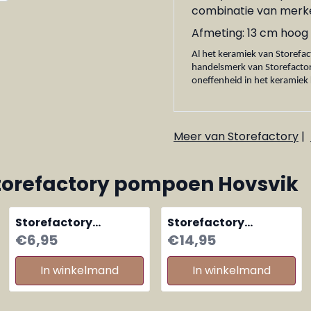
combinatie van merke
Afmeting: 13 cm hoog 
Al het keramiek van Storefa
handelsmerk van Storefactory i
oneffenheid in het keramiek
Meer van Storefactory
|
torefactory pompoen Hovsvik
Storefactory
Storefactory
pompoen Hillinge
decoratieve auto
Prijs: 6,95
Prijs: 14,95
€6,95
€14,95
small
met kadootjes
In winkelmand
In winkelmand