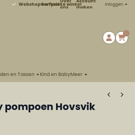
Over
Account
Contact
Inloggen
Webshop en fysieke winkel
ons
maken
0
aden en Tassen
Kind en Baby
Meer
ry pompoen Hovsvik