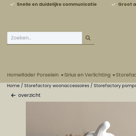
Cookievoorkeuren zijn beschikbaar. Kies instellingen of st
Snelle en duidelijke communicatie
Groot 
Zoeken
Home
Räder Porselein
Sirius en Verlichting
Storefa
Home
/
Storefactory woonaccessoires
/
Storefactory pomp
overzicht