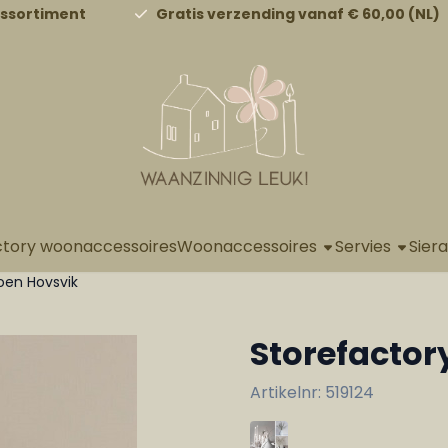
a alle cookies toe.
assortiment
Gratis verzending vanaf € 60,00 (NL)
ctory woonaccessoires
Woonaccessoires
Servies
Sier
oen Hovsvik
Storefacto
Artikelnr:
519124