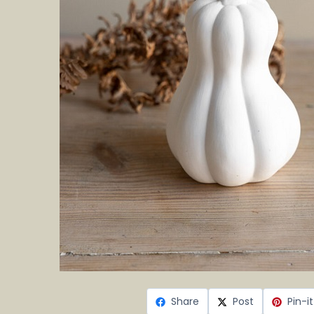
Share
Post
Pin-it