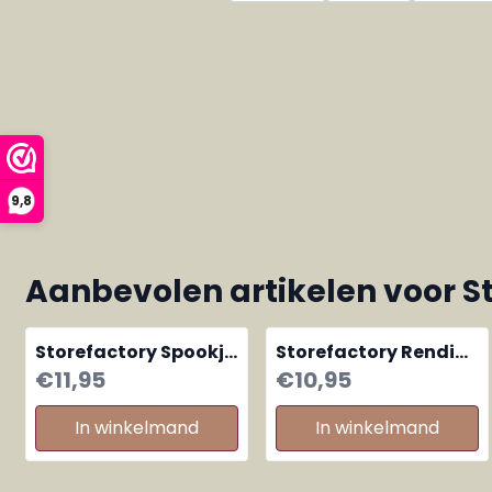
9,8
Aanbevolen artikelen voor
S
Storefactory Spookje
Storefactory Rendier
Sune small
Sten liggend medium
Prijs: 11,95
Prijs: 10,95
€11,95
€10,95
In winkelmand
In winkelmand