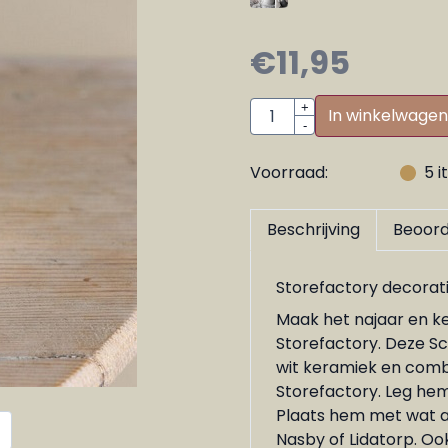
€
11,95
Aantal
+
In winkelwagen
-
Voorraad:
5
i
Beschrijving
Beoord
Storefactory decorat
Maak het najaar en k
Storefactory. Deze S
wit keramiek en comb
Storefactory. Leg hem
Plaats hem met wat a
Nasby of Lidatorp. Ook