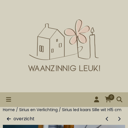
Cookievoorkeuren zijn beschikbaar. Kies instellingen of st
0
Home
/
Sirius en Verlichting
/
Sirius led kaars Sille wit H15 cm
overzicht