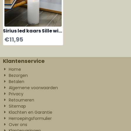
Sirius led kaars Sille wit
H15 cm
€
11,95
Klantenservice
Home
Bezorgen
Betalen
Algemene voorwaarden
Privacy
Retourneren
Sitemap
Klachten en Garantie
Herroepingsformulier
Over ons
Klantervaringen