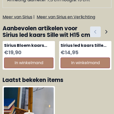
Meer van Sirius
|
Meer van Sirius en Verlichting
Aanbevolen artikelen voor
Sirius led kaars Sille wit H15 cm
Sirius Bloem kaars
Sirius led kaars Sille
Rosita roze, set van 2
wit H20 cm
Prijs: 19,90
Prijs: 14,95
€19,90
€14,95
In winkelmand
In winkelmand
Laatst bekeken items