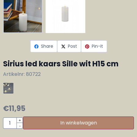
Share
Post
Pin-it
Sirius led kaars Sille wit H15 cm
Artikelnr:
80722
€
11,95
Aantal
+
In winkelwagen
-