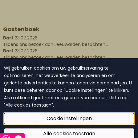
Gastenboek
Bart
23.07.2026
Tijdens ons bezoek aan Leeuwarden bezochten...
Bart
23.07.2026
Tijdens ons bezoek aan Leeuwarden bezochten...
Liza van Gelder
04.06.2026
Wij gebruiken cookies om uw gebruikservaring te
Gisteren een waxinelichthouder...
optimaliseren, het webverkeer te analyseren en om
Plaats een bericht
gerichte advertenties te kunnen tonen via derde partijen. U
Lees alle berichten
kunt deze beheren door op "Cookie instellingen" te klikken.
KvK: 57116873 - Btw: NL001391816B18
Als u akkoord gaat met ons gebruik van cookies, klikt u op
www.waanzinnigleuk.nl,
bezoekadres
winkel Blokhuisplein 40,
"Alle cookies toestaan".
8911 LJ, Leeuwarden, telefoonnummer 06-20729884,
info@waanzinnigleuk.nl
Cookie instellingen
Copyright by: Waanzinnig Leuk!
2026
Powered by Shoptrader.nl
Alle cookies toestaan