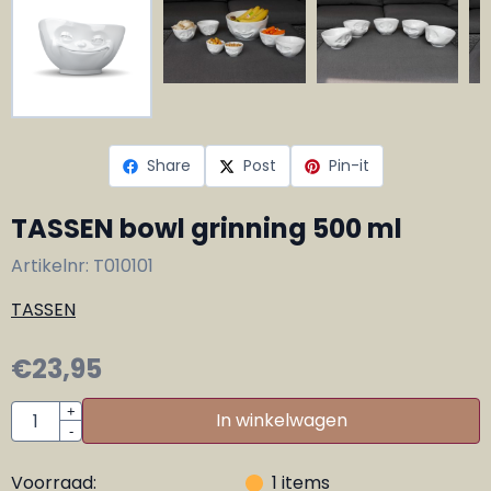
Share
Post
Pin-it
TASSEN bowl grinning 500 ml
Artikelnr:
T010101
TASSEN
€
23,95
Aantal
+
In winkelwagen
-
Voorraad:
1
items