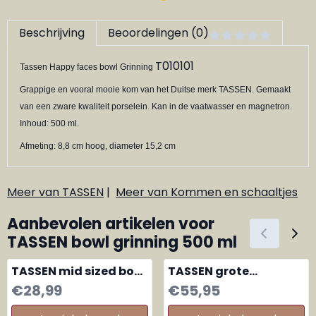
Beschrijving
Beoordelingen (0)
T010101
Tassen Happy faces bowl Grinning
Grappige en vooral mooie kom van het Duitse merk TASSEN. Gemaakt
van een zware kwaliteit porselein. Kan in de vaatwasser en magnetron.
Inhoud: 500 ml.
Afmeting: 8,8 cm hoog, diameter 15,2 cm
Meer van TASSEN
|
Meer van Kommen en schaaltjes
Aanbevolen artikelen voor
TASSEN bowl grinning 500 ml
TASSEN mid sized bowl
TASSEN grote
set Laughing and
voorraad pot
Prijs: 28,99
Prijs: 55,95
€28,99
€55,95
Winking, 200ml set
Charming 1700ml
van 2