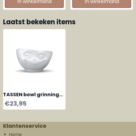
In winkelmand
In winkelmand
Laatst bekeken items
TASSEN bowl grinning
500 ml
€
23,95
Klantenservice
Home