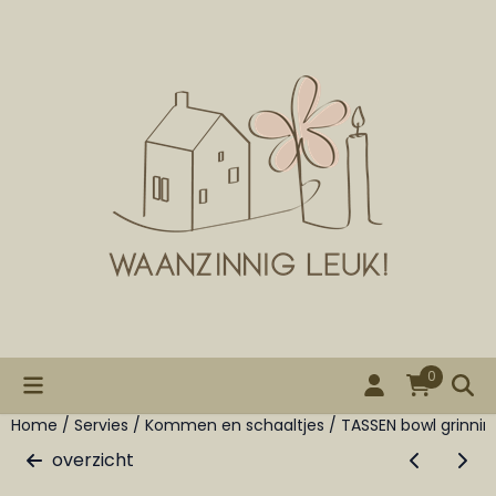
Cookievoorkeuren zijn beschikbaar. Kies instellingen of st
0
Home
/
Servies
/
Kommen en schaaltjes
/
TASSEN bowl grinnin
overzicht