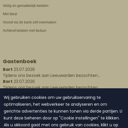
Veilig en gemakkelijk betalen:
Met Ideal
Vooraf via de bank zelf overmaken
Achteraf betalen met factuur
Gastenboek
Bart
23.07.2026
Tijdens ons bezoek aan Leeuwarden bezochten...
Bart
23.07.2026
Tijdens ons bezoek aan Leeuwarden bezochten...
Liza van Gelder
04.06.2026
Wij gebruiken cookies om uw gebruikservaring te
Gisteren een waxinelichthouder...
optimaliseren, het webverkeer te analyseren en om
Plaats een bericht
gerichte advertenties te kunnen tonen via derde partijen. U
Lees alle berichten
kunt deze beheren door op "Cookie instellingen" te klikken.
KvK: 57116873 - Btw: NL001391816B18
Als u akkoord gaat met ons gebruik van cookies, klikt u op