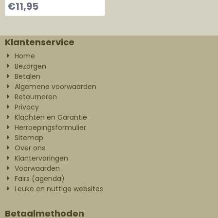
London ornament
€
11,95
Tower Bridge
Klantenservice
Home
Bezorgen
Betalen
Algemene voorwaarden
Retourneren
Privacy
Klachten en Garantie
Herroepingsformulier
Sitemap
Over ons
Klantervaringen
Voorwaarden
Fairs (agenda)
Leuke en nuttige websites
Betaalmethoden