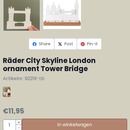
Share
Post
Pin-it
Räder City Skyline London
ornament Tower Bridge
Artikelnr:
92219-tb
€
11,95
Aantal
+
In winkelwagen
-