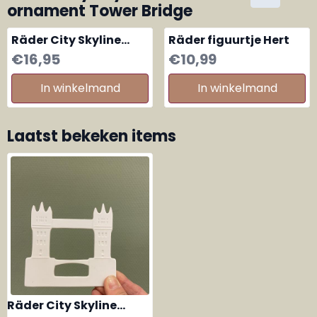
ornament Tower Bridge
Räder City Skyline
Räder figuurtje Hert
London houten balk
Prijs: 16,95
Prijs: 10,99
€16,95
€10,99
voor waxinelichtjes
In winkelmand
In winkelmand
Laatst bekeken items
Räder City Skyline