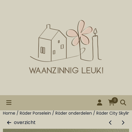
Cookievoorkeuren zijn beschikbaar. Kies instellingen of st
0
Home
/
Räder Porselein
/
Räder onderdelen
/
Räder City Skyli
overzicht