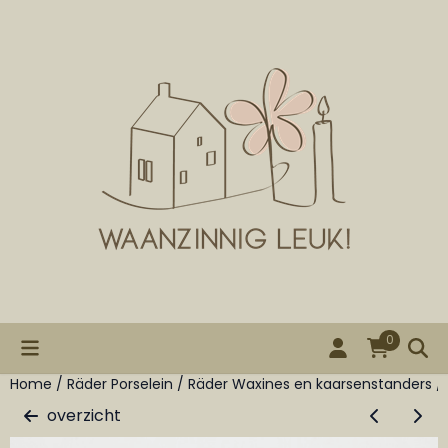
Cookievoorkeuren zijn beschikbaar. Kies instellingen of st
0
Home
/
Räder Porselein
/
Räder Waxines en kaarsenstanders
/
overzicht