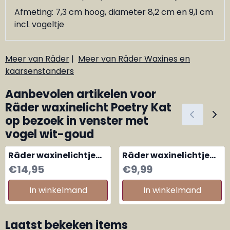
Afmeting: 7,3 cm hoog, diameter 8,2 cm en 9,1 cm
incl. vogeltje
Meer van Räder
|
Meer van Räder Waxines en
kaarsenstanders
Aanbevolen artikelen voor
Räder waxinelicht Poetry Kat
op bezoek in venster met
vogel wit-goud
Räder waxinelichtje
Räder waxinelichtje
Engelen klein
mini Fietsen
Prijs: 14,95
Prijs: 9,99
€14,95
€9,99
In winkelmand
In winkelmand
Laatst bekeken items