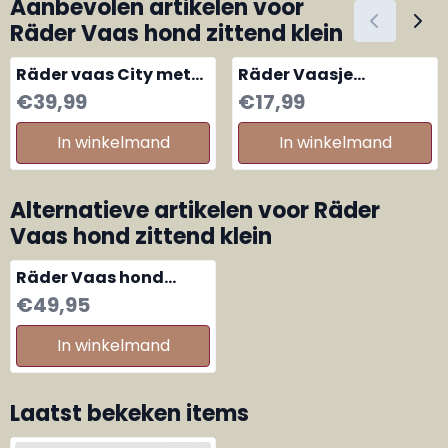
Aanbevolen artikelen voor
Räder Vaas hond zittend klein
Räder vaas City met
Räder Vaasje
huisjes
Bloemenweide
Prijs: 39,99
Prijs: 17,99
€39,99
€17,99
In winkelmand
In winkelmand
Alternatieve artikelen voor
Räder
Vaas hond zittend klein
Räder Vaas hond
staand groot
Prijs: 49,95
€49,95
In winkelmand
Laatst bekeken items