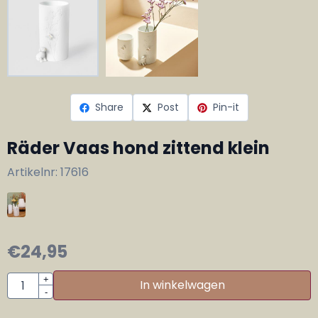
Share
Post
Pin-it
Räder Vaas hond zittend klein
Artikelnr:
17616
€
24,95
Aantal
+
In winkelwagen
-