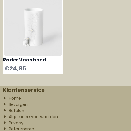
Räder Vaas hond
zittend klein
€
24,95
Klantenservice
Home
Bezorgen
Betalen
Algemene voorwaarden
Privacy
Retourneren