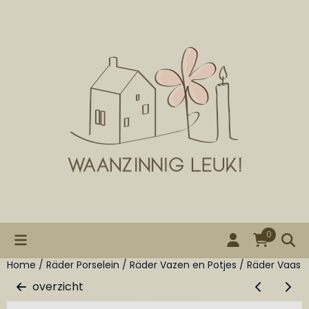
Cookievoorkeuren zijn beschikbaar. Kies instellingen of st
0
Home
/
Räder Porselein
/
Räder Vazen en Potjes
/
Räder Vaas h
overzicht