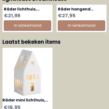
Räder lichthuis,
Räder hangend
lighthouse Rond Iglo
lichthuis, light house
Prijs: 21,99
Prijs: 27,95
€21,99
€27,95
vorm
Rond large
In winkelmand
In winkelmand
Laatst bekeken items
Räder mini lichthuis,
lighthouse Dreamhouse
€
16,95