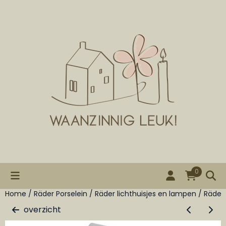
Cookievoorkeuren zijn beschikbaar. Kies instellingen of st
0
Home
/
Räder Porselein
/
Räder lichthuisjes en lampen
/
Räder 
overzicht