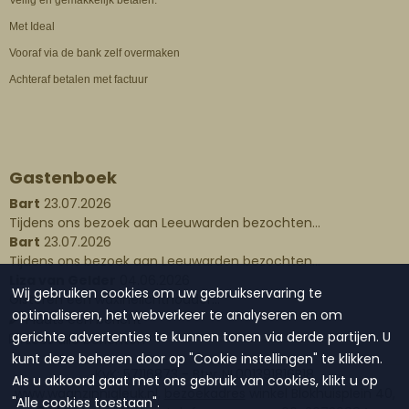
Veilig en gemakkelijk betalen:
Met Ideal
Vooraf via de bank zelf overmaken
Achteraf betalen met factuur
Gastenboek
Bart
23.07.2026
Tijdens ons bezoek aan Leeuwarden bezochten...
Bart
23.07.2026
Tijdens ons bezoek aan Leeuwarden bezochten...
Liza van Gelder
04.06.2026
Wij gebruiken cookies om uw gebruikservaring te
Gisteren een waxinelichthouder...
optimaliseren, het webverkeer te analyseren en om
Plaats een bericht
gerichte advertenties te kunnen tonen via derde partijen. U
Lees alle berichten
kunt deze beheren door op "Cookie instellingen" te klikken.
KvK: 57116873 - Btw: NL001391816B18
Als u akkoord gaat met ons gebruik van cookies, klikt u op
www.waanzinnigleuk.nl,
bezoekadres
winkel Blokhuisplein 40,
"Alle cookies toestaan".