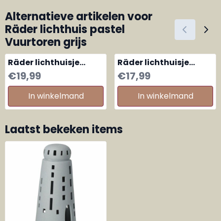
Alternatieve artikelen voor
Räder lichthuis pastel
Vuurtoren grijs
Räder lichthuisje
Räder lichthuisje
pastel beige
pastel geel lemon
Prijs: 19,99
Prijs: 17,99
€19,99
€17,99
In winkelmand
In winkelmand
Laatst bekeken items