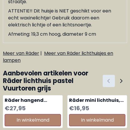
straatje.
ATTENTIE!! Dit huisje is NIET geschikt voor een
echt waxinelichtje! Gebruik daarom een
elektrisch lichtje of een lichtsnoertje.
Afmeting: 19,3 cm hoog, diameter 9 cm
Meer van Räder
|
Meer van Räder lichthuisjes en
lampen
Aanbevolen artikelen voor
Räder lichthuis pastel
Vuurtoren grijs
Räder hangend
Räder mini lichthuis,
lichthuis, light house
lighthouse
Prijs: 27,95
Prijs: 16,95
€27,95
€16,95
Rechthoekig large
Dreamhouse
In winkelmand
In winkelmand