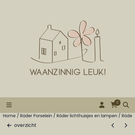
Cookievoorkeuren zijn beschikbaar. Kies instellingen of st
0
Home
/
Räder Porselein
/
Räder lichthuisjes en lampen
/
Räder 
overzicht