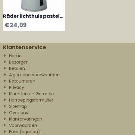
Räder lichthuis pastel
Vuurtoren grijs
€
24,99
Klantenservice
Home
Bezorgen
Betalen
Algemene voorwaarden
Retourneren
Privacy
Klachten en Garantie
Herroepingsformulier
Sitemap
Over ons
Klantervaringen
Voorwaarden
Fairs (agenda)