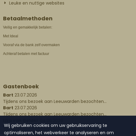
Leuke en nuttige websites
Betaalmethoden
Veilig en gemakkelijk betalen:
Met Ideal
Vooraf via de bank zelf overmaken
Achteraf betalen met factuur
Gastenboek
Bart
23.07.2026
Tijdens ons bezoek aan Leeuwarden bezochten...
Bart
23.07.2026
Tijdens ons bezoek aan Leeuwarden bezochten...
Liza van Gelder
04.06.2026
Wij gebruiken cookies om uw gebruikservaring te
Gisteren een waxinelichthouder...
optimaliseren, het webverkeer te analyseren en om
Plaats een bericht