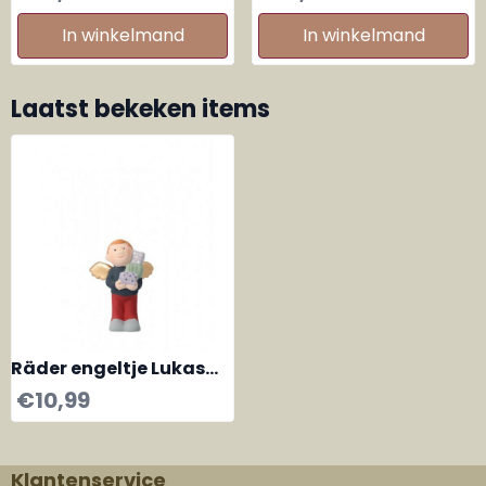
your Christmas wishes
come true
In winkelmand
In winkelmand
Laatst bekeken items
Räder engeltje Lukas
mini 2th edition
€
10,99
Klantenservice