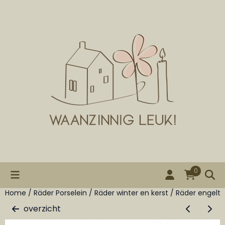
Cookievoorkeuren zijn beschikbaar. Kies instellingen of st
0
Home
/
Räder Porselein
/
Räder winter en kerst
/
Räder engeltje
overzicht