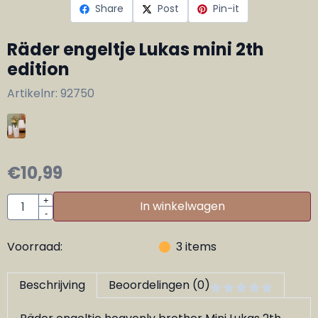
Share
Post
Pin-it
Räder engeltje Lukas mini 2th
edition
Artikelnr:
92750
€
10,99
Aantal
+
In winkelwagen
-
Voorraad:
3
items
Beschrijving
Beoordelingen (0)