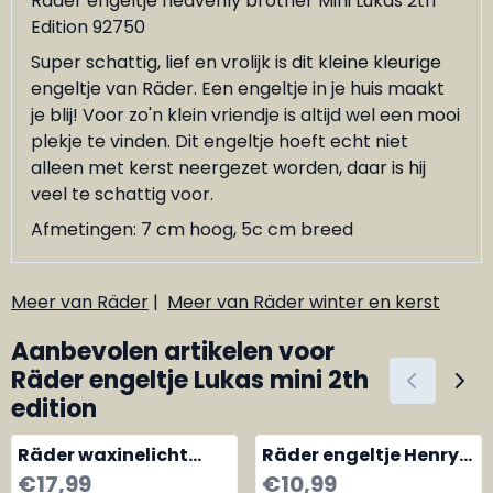
Räder engeltje heavenly brother Mini Lukas 2th
Edition 92750
Super schattig, lief en vrolijk is dit kleine kleurige
engeltje van Räder. Een engeltje in je huis maakt
je blij! Voor zo'n klein vriendje is altijd wel een mooi
plekje te vinden. Dit engeltje hoeft echt niet
alleen met kerst neergezet worden, daar is hij
veel te schattig voor.
Afmetingen: 7 cm hoog, 5c cm breed
Meer van Räder
|
Meer van Räder winter en kerst
Aanbevolen artikelen voor
Räder engeltje Lukas mini 2th
edition
Räder waxinelicht
Räder engeltje Henry
Vallende Ster May all
mini 2th edition
Prijs: 17,99
Prijs: 10,99
€17,99
€10,99