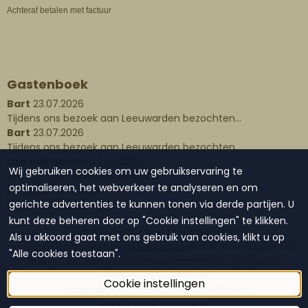
Achteraf betalen met factuur
Gastenboek
Bart
23.07.2026
Tijdens ons bezoek aan Leeuwarden bezochten...
Bart
23.07.2026
Tijdens ons bezoek aan Leeuwarden bezochten...
Liza van Gelder
04.06.2026
Wij gebruiken cookies om uw gebruikservaring te
Gisteren een waxinelichthouder...
optimaliseren, het webverkeer te analyseren en om
Plaats een bericht
gerichte advertenties te kunnen tonen via derde partijen. U
Lees alle berichten
kunt deze beheren door op "Cookie instellingen" te klikken.
KvK: 57116873 - Btw: NL001391816B18
Als u akkoord gaat met ons gebruik van cookies, klikt u op
www.waanzinnigleuk.nl,
bezoekadres
winkel Blokhuisplein 40,
"Alle cookies toestaan".
8911 LJ, Leeuwarden, telefoonnummer 06-20729884,
info@waanzinnigleuk.nl
Cookie instellingen
Copyright by: Waanzinnig Leuk!
2026
Powered by Shoptrader.nl