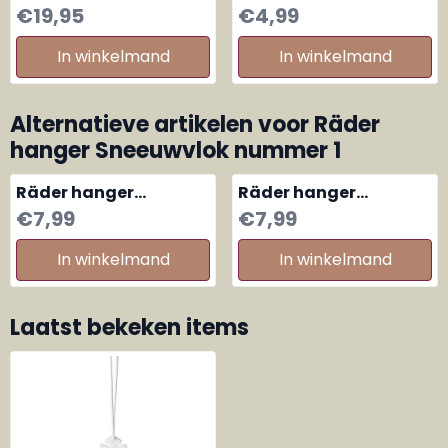
Engelen groot
Sok warm wishes
Prijs: 19,95
Prijs: 4,99
€19,95
€4,99
In winkelmand
In winkelmand
Alternatieve artikelen voor
Räder
hanger Sneeuwvlok nummer 1
Räder hanger
Räder hanger
Sneeuwvlok nummer 2
Sneeuwvlok nummer 3
Prijs: 7,99
Prijs: 7,99
€7,99
€7,99
In winkelmand
In winkelmand
Laatst bekeken items