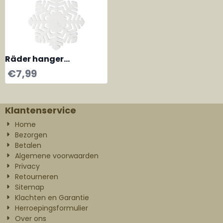
Räder hanger
Sneeuwvlok nummer 1
€
7,99
Klantenservice
Home
Bezorgen
Betalen
Algemene voorwaarden
Privacy
Retourneren
Sitemap
Klachten en Garantie
Herroepingsformulier
Over ons