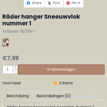
Share
Post
Pin-it
Räder hanger Sneeuwvlok
nummer 1
Artikelnr:
92739-1
€
7,99
Aantal
+
In winkelwagen
-
Voorraad:
3
items
Beschrijving
Beoordelingen (0)