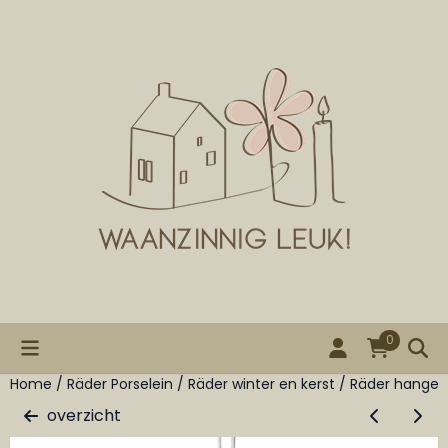
Cookievoorkeuren zijn beschikbaar. Kies instellingen of st
0
Home
/
Räder Porselein
/
Räder winter en kerst
/
Räder hanger
overzicht