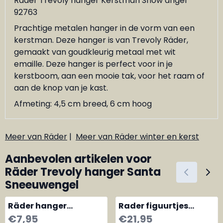
Räder Trevoly hanger Kerstman Snow angel
92763
Prachtige metalen hanger in de vorm van een
kerstman. Deze hanger is van Trevoly Räder,
gemaakt van goudkleurig metaal met wit
emaille. Deze hanger is perfect voor in je
kerstboom, aan een mooie tak, voor het raam of
aan de knop van je kast.
Afmeting: 4,5 cm breed, 6 cm hoog
Meer van Räder
|
Meer van Räder winter en kerst
Aanbevolen artikelen voor
Räder Trevoly hanger Santa
Sneeuwengel
Räder hanger
Rader figuurtjes
porselein huisje
Santa, kleine
Prijs: 7,95
Prijs: 21,95
€7,95
€21,95