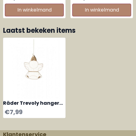
sterren
kerstmannetjes set
van 3
In winkelmand
In winkelmand
Laatst bekeken items
Räder Trevoly hanger
Santa Sneeuwengel
€
7,99
Klantenservice