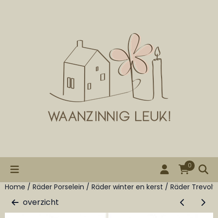
Cookievoorkeuren zijn beschikbaar. Kies instellingen of st
0
Home
/
Räder Porselein
/
Räder winter en kerst
/
Räder Trevol
overzicht