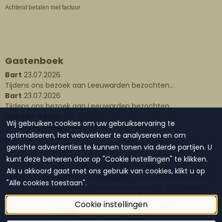
Achteraf betalen met factuur
Gastenboek
Bart
23.07.2026
Tijdens ons bezoek aan Leeuwarden bezochten...
Bart
23.07.2026
Tijdens ons bezoek aan Leeuwarden bezochten...
Liza van Gelder
04.06.2026
Wij gebruiken cookies om uw gebruikservaring te
Gisteren een waxinelichthouder...
optimaliseren, het webverkeer te analyseren en om
Plaats een bericht
gerichte advertenties te kunnen tonen via derde partijen. U
Lees alle berichten
kunt deze beheren door op "Cookie instellingen" te klikken.
KvK: 57116873 - Btw: NL001391816B18
Als u akkoord gaat met ons gebruik van cookies, klikt u op
www.waanzinnigleuk.nl,
bezoekadres
winkel Blokhuisplein 40,
"Alle cookies toestaan".
8911 LJ, Leeuwarden, telefoonnummer 06-20729884,
info@waanzinnigleuk.nl
Cookie instellingen
Copyright by: Waanzinnig Leuk!
2026
Powered by Shoptrader.nl