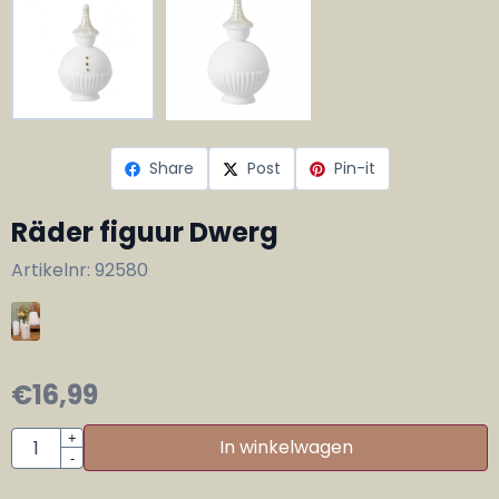
Share
Post
Pin-it
Räder figuur Dwerg
Artikelnr:
92580
€
16,99
Aantal
+
In winkelwagen
-