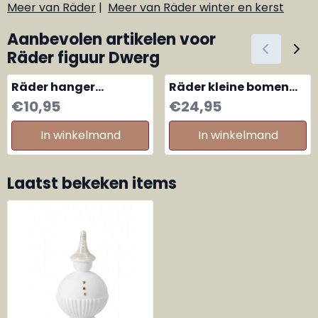
Meer van Räder
|
Meer van Räder winter en kerst
Aanbevolen artikelen voor
Räder figuur Dwerg
Räder hanger
Räder kleine bomen
Guardian angel dots
porselein wit-goud,
Prijs: 10,95
Prijs: 24,95
€10,95
€24,95
zilveren vleugels
set van 4
In winkelmand
In winkelmand
Laatst bekeken items