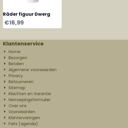
Räder figuur Dwerg
€
16,99
Klantenservice
Home
Bezorgen
Betalen
Algemene voorwaarden
Privacy
Retourneren
Sitemap
Klachten en Garantie
Herroepingsformulier
Over ons
Voorwaarden
Klantervaringen
Fairs (agenda)