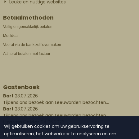
Leuke en nuttige websites
Betaalmethoden
Veilig en gemakkelijk betalen:
Met Ideal
Vooraf via de bank zelf overmaken
Achteraf betalen met factuur
Gastenboek
Bart
23.07.2026
Tijdens ons bezoek aan Leeuwarden bezochten...
Bart
23.07.2026
Tijdens ons bezoek aan Leeuwarden bezochten...
Liza van Gelder
04.06.2026
Wij gebruiken cookies om uw gebruikservaring te
Gisteren een waxinelichthouder...
optimaliseren, het webverkeer te analyseren en om
Plaats een bericht