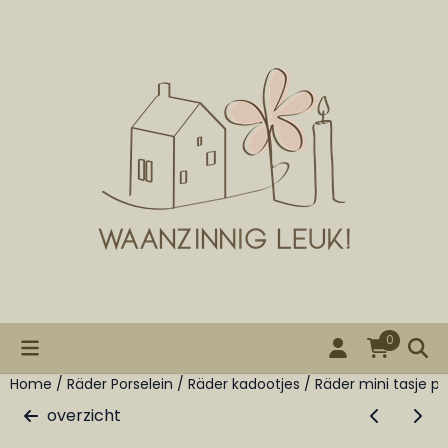
Cookievoorkeuren zijn beschikbaar. Kies instellingen of st
0
Home
/
Räder Porselein
/
Räder kadootjes
/
Räder mini tasje po
overzicht