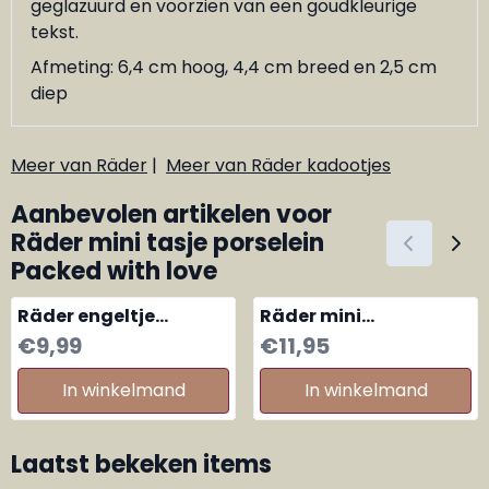
geglazuurd en voorzien van een goudkleurige
tekst.
Afmeting: 6,4 cm hoog, 4,4 cm breed en 2,5 cm
diep
Meer van Räder
|
Meer van Räder kadootjes
Aanbevolen artikelen voor
Räder mini tasje porselein
Packed with love
Räder engeltje
Räder mini
porselein Strepen
kaarsenstandertje
Prijs: 9,99
Prijs: 11,95
€9,99
€11,95
Reliëf
hartjes
In winkelmand
In winkelmand
Laatst bekeken items