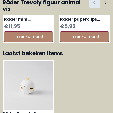
Räder Trevoly figuur animal
vis
Räder mini
Räder paperclips
kaarsenstandertje
Huisjes
Prijs: 11,95
Prijs: 5,95
€11,95
€5,95
hartjes
In winkelmand
In winkelmand
Laatst bekeken items