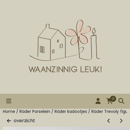
Cookievoorkeuren zijn beschikbaar. Kies instellingen of st
0
Home
/
Räder Porselein
/
Räder kadootjes
/
Räder Trevoly figuu
overzicht