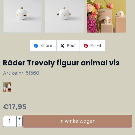
Share
Post
Pin-it
Räder Trevoly figuur animal vis
Artikelnr:
51560
€
17,95
Aantal
+
In winkelwagen
-