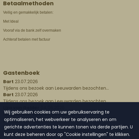
Betaalmethoden
Veilig en gemakkelijk betalen:
Met Ideal
Vooraf via de bank zelf overmaken
Achteraf betalen met factuur
Gastenboek
Bart
23.07.2026
Tijdens ons bezoek aan Leeuwarden bezochten...
Bart
23.07.2026
Tijdens ons bezoek aan Leeuwarden bezochten...
Liza van Gelder
04.06.2026
Wij gebruiken cookies om uw gebruikservaring te
Gisteren een waxinelichthouder...
optimaliseren, het webverkeer te analyseren en om
Plaats een bericht
gerichte advertenties te kunnen tonen via derde partijen. U
Lees alle berichten
kunt deze beheren door op "Cookie instellingen" te klikken.