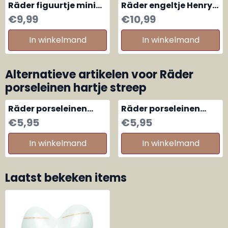
Räder figuurtje mini
Räder engeltje Henry
Gelukszwijntje,
mini 2th edition
Prijs: 9,99
Prijs: 10,99
€9,99
€10,99
varkentje liggend
In winkelmand
In winkelmand
Alternatieve artikelen voor
Räder
porseleinen hartje streep
Räder porseleinen
Räder porseleinen
hartje groot dots
hartje ruit
Prijs: 5,95
Prijs: 5,95
€5,95
€5,95
In winkelmand
In winkelmand
Laatst bekeken items