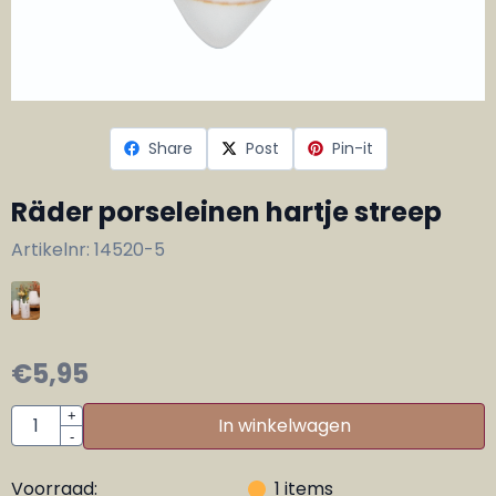
Share
Post
Pin-it
Räder porseleinen hartje streep
Artikelnr:
14520-5
€
5,95
Aantal
+
In winkelwagen
-
Voorraad:
1
items