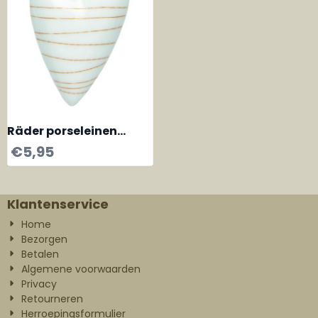
Räder porseleinen
hartje streep
€
5,95
Klantenservice
Home
Bezorgen
Betalen
Algemene voorwaarden
Privacy
Retourneren
Herroepingsformulier