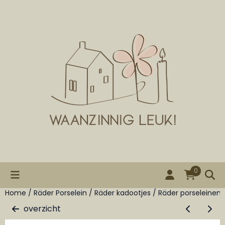
Cookievoorkeuren zijn beschikbaar. Kies instellingen of st
0
Home
/
Räder Porselein
/
Räder kadootjes
/
Räder porseleinen 
overzicht