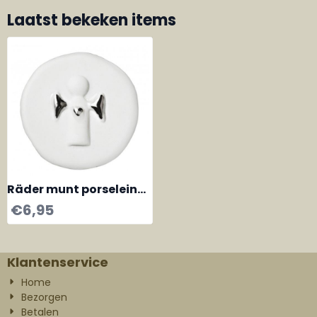
Laatst bekeken items
Räder munt porselein
Guardian Angel
€
6,95
Klantenservice
Home
Bezorgen
Betalen