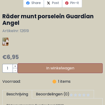
Share
Post
Pin-it
Räder munt porselein Guardian
Angel
Artikelnr:
12619
€
6,95
Aantal
+
In winkelwagen
-
Voorraad:
1
items
Beschrijving
Beoordelingen (0)