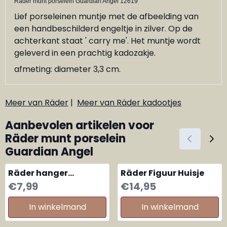
Räder munt porselein Guardian Angel 12619
Lief porseleinen muntje met de afbeelding van
een handbeschilderd engeltje in zilver. Op de
achterkant staat ' carry me'. Het muntje wordt
geleverd in een prachtig kadozakje.
afmeting: diameter 3,3 cm.
Meer van Räder
|
Meer van Räder kadootjes
Aanbevolen artikelen voor
Räder munt porselein
Guardian Angel
Räder hanger
Räder Figuur Huisje
porselein met shawl
Prijs: 7,99
Prijs: 14,95
€7,99
€14,95
Hert Rendier wit
In winkelmand
In winkelmand