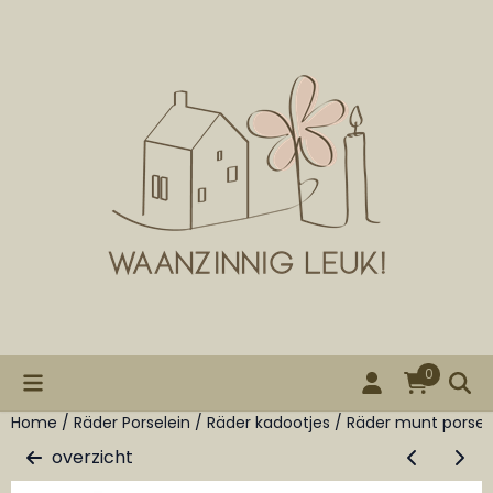
Cookievoorkeuren zijn beschikbaar. Kies instellingen of st
0
Home
/
Räder Porselein
/
Räder kadootjes
/
Räder munt porsel
overzicht