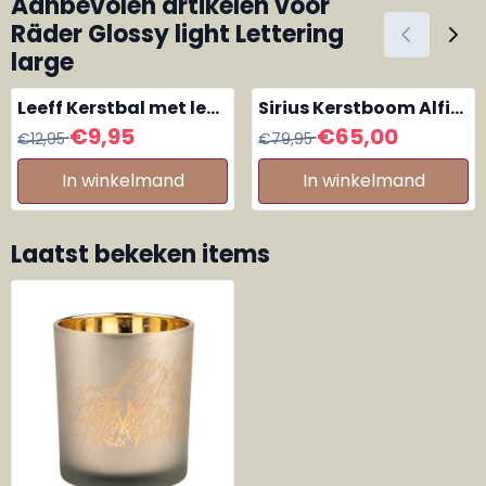
Aanbevolen artikelen voor
Räder Glossy light Lettering
large
Leeff Kerstbal met led
Sirius Kerstboom Alfi
lichtsnoer M, lichtgrijs
Tree 90 cm
Van 12,95 voor 9,95
Van 79,95 voor 65,00
€9,95
€65,00
€12,95
€79,95
In winkelmand
In winkelmand
Laatst bekeken items