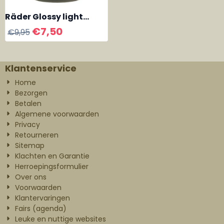
Räder Glossy light
Lettering large
€
7,50
€
9,95
Klantenservice
Home
Bezorgen
Betalen
Algemene voorwaarden
Privacy
Retourneren
Sitemap
Klachten en Garantie
Herroepingsformulier
Over ons
Voorwaarden
Klantervaringen
Fairs (agenda)
Leuke en nuttige websites