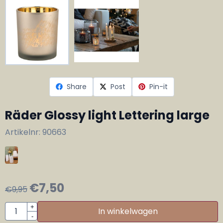
Share
Post
Pin-it
Räder Glossy light Lettering large
Artikelnr:
90663
€
7,50
€
9,95
Aantal
+
In winkelwagen
-