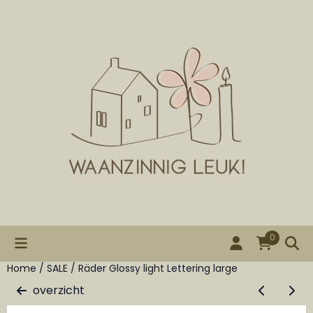
Cookievoorkeuren zijn beschikbaar. Kies instellingen of st
0
Home
/
SALE
/
Räder Glossy light Lettering large
overzicht