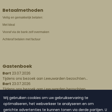
Betaalmethoden
Veilig en gemakkelijk betalen:
Met Ideal
Vooraf via de bank zelf overmaken
Achteraf betalen met factuur
Gastenboek
Bart
23.07.2026
Tijdens ons bezoek aan Leeuwarden bezochten...
Bart
23.07.2026
Tijdens ons bezoek aan Leeuwarden bezochten...
Liza van Gelder
04.06.2026
Wij gebruiken cookies om uw gebruikservaring te
Gisteren een waxinelichthouder...
optimaliseren, het webverkeer te analyseren en om
Plaats een bericht
gerichte advertenties te kunnen tonen via derde partijen. U
Lees alle berichten