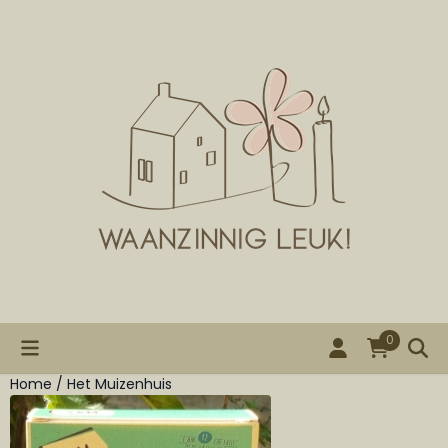
Cookievoorkeuren zijn beschikbaar. Kies instellingen of st
0
Home
/
Het Muizenhuis