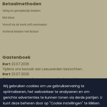
Betaalmethoden
Veilig en gemakkelijk betalen:
Met Ideal
Vooraf via de bank zelf overmaken
Achteraf betalen met factuur
Gastenboek
Bart
23.07.2026
Tijdens ons bezoek aan Leeuwarden bezochten...
Bart
23.07.2026
Tijdens ons bezoek aan Leeuwarden bezochten...
Liza van Gelder
04.06.2026
Wij gebruiken cookies om uw gebruikservaring te
Gisteren een waxinelichthouder...
optimaliseren, het webverkeer te analyseren en om
Plaats een bericht
gerichte advertenties te kunnen tonen via derde partijen. U
Lees alle berichten
kunt deze beheren door op "Cookie instellingen" te klikken.